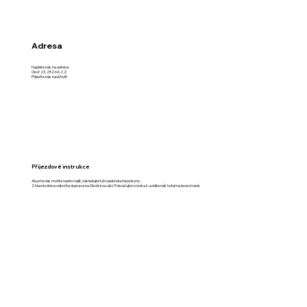
Adresa
Najdete nás na adrese:
Okoř 23, 252 64, CZ.
Přijeďte nás navštívit!
Příjezdové instrukce
Abyste nás mohli snadno najít, následujte tyto jednoduché pokyny:
Z hlavní silnice odbočte doprava na Okořskou ulici. Pokračujte rovně až uvidíte náš hotel na levé straně.