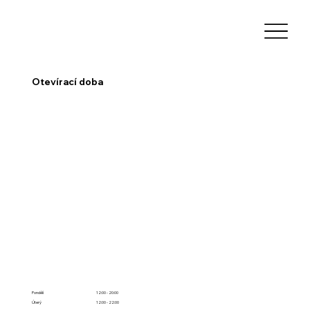
Otevírací doba
Pondělí
12:00 - 20:00
Úterý
12:00 - 22:00