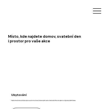
Místo, kde najdete domov, svatební den
i prostor pro vaše akce
Ubytování
Nabízíme širokou škálu ubytovacích možností, které splní vaše očekávání. Rezervujte si svůj pobyt ještě dnes.