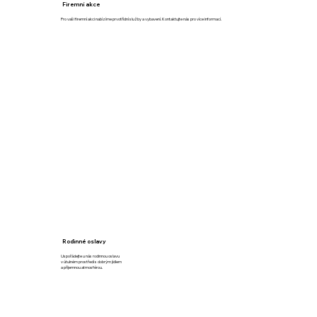
Firemní akce
Pro vaši firemní akci nabízíme prvotřídní služby a vybavení. Kontaktujte nás pro více informací.
Rodinné oslavy
Uspořádejte u nás rodinnou oslavu
v útulném prostředí s dobrým jídlem
a příjemnou atmosférou.