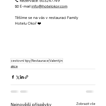
📞 Rezervace: 603247749
📧 E-mail 
info@hotelokor.com
Těšíme se na vás v restauraci Family 
Hotelu Okoř ❤️
cestovní tipy
Restaurace
Valentýn
akce
Zobrazit vše
Nejnovější příspěvky