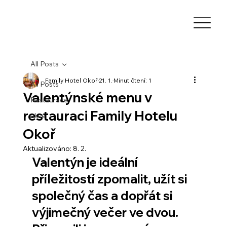
All Posts
Family Hotel Okoř
21. 1.
Minut čtení: 1
All Posts
Valentýnské menu v
Restaurace
restauraci Family Hotelu
akce
Okoř
Aktualizováno:
8. 2.
Valentýn je ideální 
příležitostí zpomalit, užít si 
společný čas a dopřát si 
výjimečný večer ve dvou. 