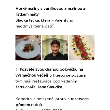
Horké maliny s vanilkovou zmrzlinou a 
lístkem máty
Sladká tečka, která k Valentýnu 
neodmyslitelně patří.
✨ 
Pozvěte svou drahou polovičku na 
výjimečnou večeři
, o kterou se postará 
tým naší restaurace pod vedením 
šéfkuchaře 
Jana Smudka
.
Kapacita je omezená, proto je 
rezervace 
předem nutná
.