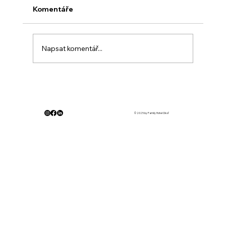
Komentáře
Napsat komentář...
© 2025 by Family Hotel Okoř
Valentýnská soutěž ve Family Hotelu Okoř 