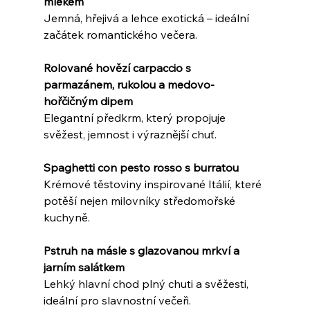
mlékem
Jemná, hřejivá a lehce exotická – ideální 
začátek romantického večera.
Rolované hovězí carpaccio s 
parmazánem, rukolou a medovo-
hořčičným dipem
Elegantní předkrm, který propojuje 
svěžest, jemnost i výraznější chuť.
Spaghetti con pesto rosso s burratou
Krémové těstoviny inspirované Itálií, které 
potěší nejen milovníky středomořské 
kuchyně.
Pstruh na másle s glazovanou mrkví a 
jarním salátkem
Lehký hlavní chod plný chuti a svěžesti, 
ideální pro slavnostní večeři.