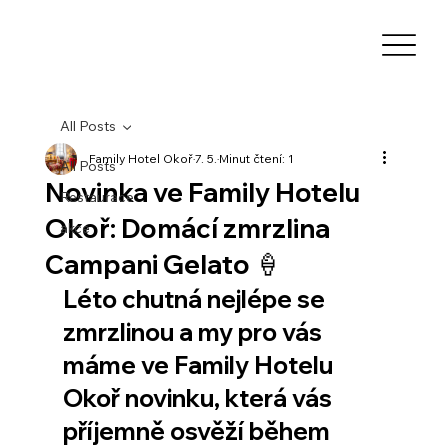
All Posts
Family Hotel Okoř
7. 5.
Minut čtení: 1
All Posts
Novinka ve Family Hotelu
Restaurace
Okoř: Domácí zmrzlina
akce
Campani Gelato 🍦
Léto chutná nejlépe se 
zmrzlinou a my pro vás 
máme ve Family Hotelu 
Okoř novinku, která vás 
příjemně osvěží během 