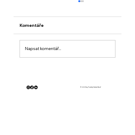
Komentáře
Napsat komentář...
Velikonoční odpoledne na Okoři pro
děti i dospělé s výborným jídlem
© 2025 by Family Hotel Okoř